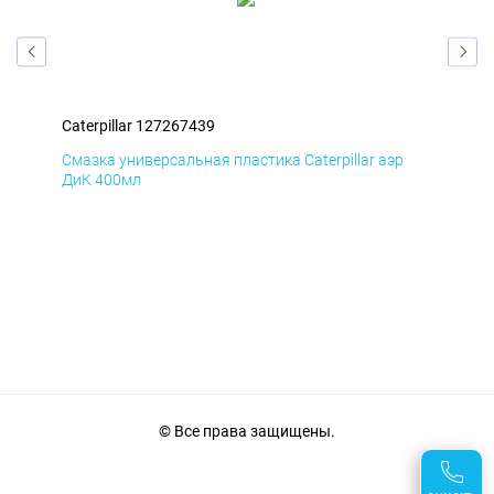
Caterpillar 127267439
Cat
Смазка универсальная пластика Caterpillar аэр
Сма
ДиК 400мл
ПхВ
© Все права защищены.