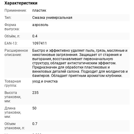
Характеристики
Применение:
пластик
Тип:
Смазка универсальная
Форма
аэрозоль
выпуска:
Объём, л:
0.4
EAN-13:
1097411
Расширенное
Быстро и эффективно удаляет пыль, грязь, масляные и
описание:
никотиновые загрязнения. Защищает от старения и
выгорания, восстанавливает первоначальную
структуру, обладает антистатическим эффектом.
Предназначен для обработки пластиковых и
виниловых деталей салона. Подходит для молдингов и
бамперов. Обладает приятным ароматом клубники.
Товарная
уход и очистка
группа:
Высота
235
упаковки,
мм:
Длина
50
упаковки,
мм:
Объем
0.7
упаковки, л: