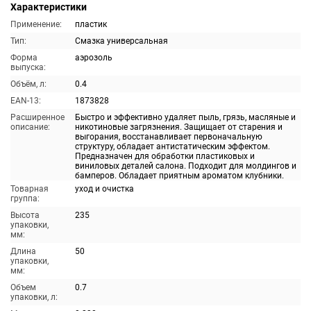
Характеристики
Применение:
пластик
Тип:
Смазка универсальная
Форма
аэрозоль
выпуска:
Объём, л:
0.4
EAN-13:
1873828
Расширенное
Быстро и эффективно удаляет пыль, грязь, масляные и
описание:
никотиновые загрязнения. Защищает от старения и
выгорания, восстанавливает первоначальную
структуру, обладает антистатическим эффектом.
Предназначен для обработки пластиковых и
виниловых деталей салона. Подходит для молдингов и
бамперов. Обладает приятным ароматом клубники.
Товарная
уход и очистка
группа:
Высота
235
упаковки,
мм:
Длина
50
упаковки,
мм:
Объем
0.7
упаковки, л: