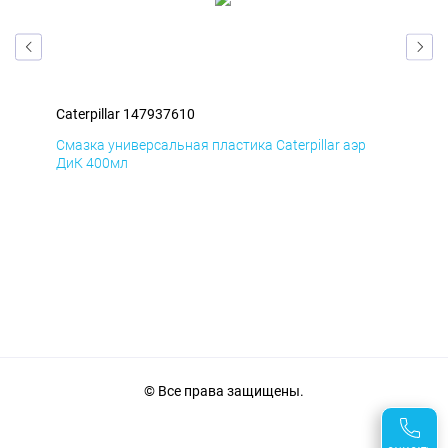
Caterpillar 147937610
Cat
Смазка универсальная пластика Caterpillar аэр
Сма
ДиК 400мл
ПхВ
© Все права защищены.